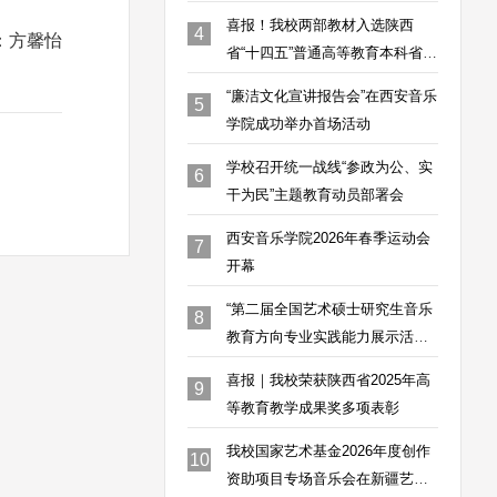
喜报！我校两部教材入选陕西
4
：
方馨怡
省“十四五”普通高等教育本科省级
规划教材
“廉洁文化宣讲报告会”在西安音乐
5
学院成功举办首场活动
学校召开统一战线“参政为公、实
6
干为民”主题教育动员部署会
西安音乐学院2026年春季运动会
7
开幕
“第二届全国艺术硕士研究生音乐
8
教育方向专业实践能力展示活
动”工作方案研讨会在我校圆满举
喜报｜我校荣获陕西省2025年高
9
办
等教育教学成果奖多项表彰
我校国家艺术基金2026年度创作
10
资助项目专场音乐会在新疆艺术