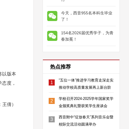
今天，西音955名本科生毕业
了！
154名2026届优秀学子，为青
春加冕！
热点推荐
将以版本
“五位一体”推进学习教育走深走实
1
学态度，
推动学校高质量发展再上新台阶
学校召开2024-2025学年国家奖学
2
：王倩）
金颁奖典礼暨获奖学生座谈会
西音附中“绽放春天”系列音乐会暨
3
校际交流活动圆满举办