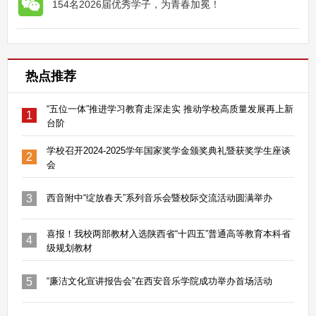
154名2026届优秀学子，为青春加冕！
热点推荐
“五位一体”推进学习教育走深走实 推动学校高质量发展再上新
1
台阶
学校召开2024-2025学年国家奖学金颁奖典礼暨获奖学生座谈
2
会
3
西音附中“绽放春天”系列音乐会暨校际交流活动圆满举办
喜报！我校两部教材入选陕西省“十四五”普通高等教育本科省
4
级规划教材
5
“廉洁文化宣讲报告会”在西安音乐学院成功举办首场活动