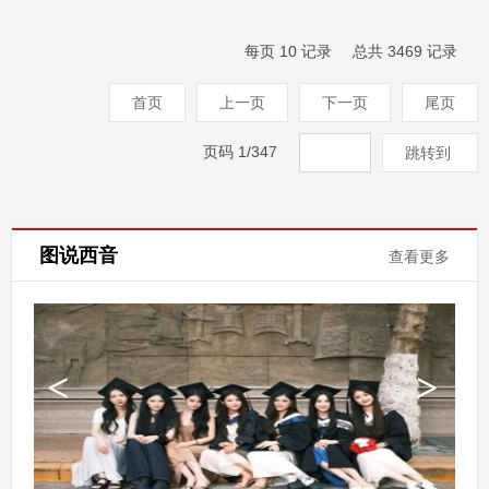
每页
10
记录
总共
3469
记录
首页
上一页
下一页
尾页
页码
1
/
347
跳转到
图说西音
查看更多