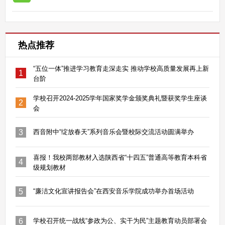
热点推荐
“五位一体”推进学习教育走深走实 推动学校高质量发展再上新
1
台阶
学校召开2024-2025学年国家奖学金颁奖典礼暨获奖学生座谈
2
会
3
西音附中“绽放春天”系列音乐会暨校际交流活动圆满举办
喜报！我校两部教材入选陕西省“十四五”普通高等教育本科省
4
级规划教材
5
“廉洁文化宣讲报告会”在西安音乐学院成功举办首场活动
6
学校召开统一战线“参政为公、实干为民”主题教育动员部署会