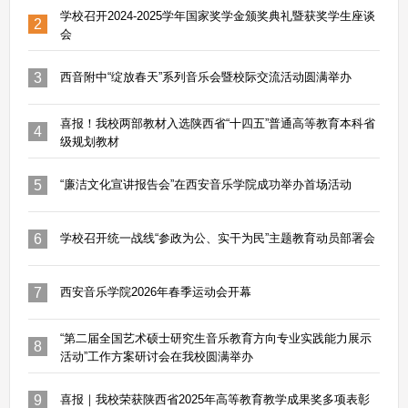
学校召开2024-2025学年国家奖学金颁奖典礼暨获奖学生座谈
2
会
3
西音附中“绽放春天”系列音乐会暨校际交流活动圆满举办
喜报！我校两部教材入选陕西省“十四五”普通高等教育本科省
4
级规划教材
5
“廉洁文化宣讲报告会”在西安音乐学院成功举办首场活动
6
学校召开统一战线“参政为公、实干为民”主题教育动员部署会
7
西安音乐学院2026年春季运动会开幕
“第二届全国艺术硕士研究生音乐教育方向专业实践能力展示
8
活动”工作方案研讨会在我校圆满举办
9
喜报｜我校荣获陕西省2025年高等教育教学成果奖多项表彰