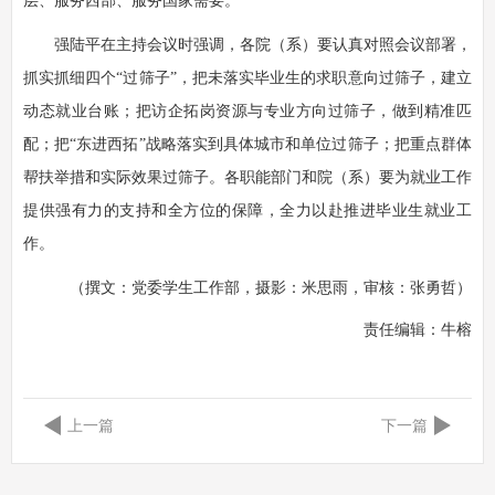
层、服务西部、服务国家需要。
强陆平在主持会议时强调，各院（系）要认真对照会议部署，
抓实抓细四个“过筛子”，把未落实毕业生的求职意向过筛子，建立
动态就业台账；把访企拓岗资源与专业方向过筛子，做到精准匹
配；把“东进西拓”战略落实到具体城市和单位过筛子；把重点群体
帮扶举措和实际效果过筛子。各职能部门和院（系）要为就业工作
提供强有力的支持和全方位的保障，全力以赴推进毕业生就业工
作。
（撰文：党委学生工作部，摄影：米思雨，审核：张勇哲）
责任编辑：
牛榕
上一篇
下一篇