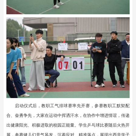
启动仪式后，教职工气排球赛率先开赛，参赛教职工默契配
合、奋勇争先，大家在运动中挥洒汗水，在协作中增进情谊，传递
出健康阳光、积极进取的校园正能量。学生乒乓球比赛随后火热开
展，参赛健儿们意气风发，沉着应对、精准落点，展现出西音学子