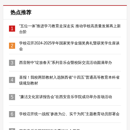
热点推荐
“五位一体”推进学习教育走深走实 推动学校高质量发展再上新
1
台阶
学校召开2024-2025学年国家奖学金颁奖典礼暨获奖学生座谈
2
会
3
西音附中“绽放春天”系列音乐会暨校际交流活动圆满举办
喜报！我校两部教材入选陕西省“十四五”普通高等教育本科省
4
级规划教材
5
“廉洁文化宣讲报告会”在西安音乐学院成功举办首场活动
6
学校召开统一战线“参政为公、实干为民”主题教育动员部署会