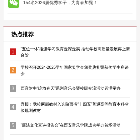
154名2026届优秀学子，为青春加冕！
热点推荐
“五位一体”推进学习教育走深走实 推动学校高质量发展再上新
1
台阶
学校召开2024-2025学年国家奖学金颁奖典礼暨获奖学生座谈
2
会
3
西音附中“绽放春天”系列音乐会暨校际交流活动圆满举办
喜报！我校两部教材入选陕西省“十四五”普通高等教育本科省
4
级规划教材
5
“廉洁文化宣讲报告会”在西安音乐学院成功举办首场活动