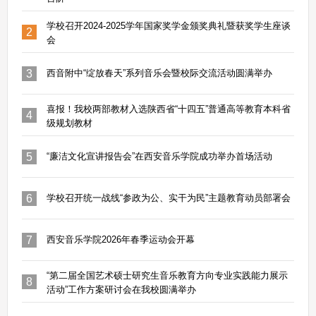
学校召开2024-2025学年国家奖学金颁奖典礼暨获奖学生座谈
2
会
3
西音附中“绽放春天”系列音乐会暨校际交流活动圆满举办
喜报！我校两部教材入选陕西省“十四五”普通高等教育本科省
4
级规划教材
5
“廉洁文化宣讲报告会”在西安音乐学院成功举办首场活动
6
学校召开统一战线“参政为公、实干为民”主题教育动员部署会
7
西安音乐学院2026年春季运动会开幕
“第二届全国艺术硕士研究生音乐教育方向专业实践能力展示
8
活动”工作方案研讨会在我校圆满举办