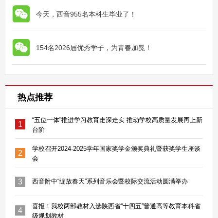
今天，西音955名本科生毕业了！
154名2026届优秀学子，为青春加冕！
热点推荐
“五位一体”推进学习教育走深走实 推动学校高质量发展再上新
1
台阶
学校召开2024-2025学年国家奖学金颁奖典礼暨获奖学生座谈
2
会
3
西音附中“绽放春天”系列音乐会暨校际交流活动圆满举办
喜报！我校两部教材入选陕西省“十四五”普通高等教育本科省
4
级规划教材