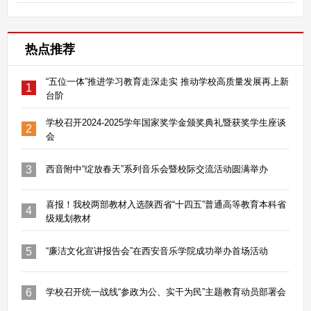
热点推荐
“五位一体”推进学习教育走深走实 推动学校高质量发展再上新
1
台阶
学校召开2024-2025学年国家奖学金颁奖典礼暨获奖学生座谈
2
会
3
西音附中“绽放春天”系列音乐会暨校际交流活动圆满举办
喜报！我校两部教材入选陕西省“十四五”普通高等教育本科省
4
级规划教材
5
“廉洁文化宣讲报告会”在西安音乐学院成功举办首场活动
6
学校召开统一战线“参政为公、实干为民”主题教育动员部署会