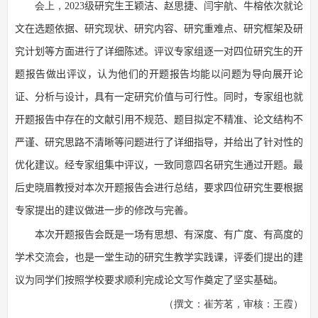
会上，
202
3
级研究生王颖洁、赵思捷、闫宇航、牛榕依次就论
文在选题依据、研究现状、研究内容、研究重难点、研究框架及研
究计划等方面进行了详细陈述。评议专家组逐一对四位研究生的开
题报告做出评议，认为他们
的开题报告均能以问题为导向展开论
证、分析与设计，具有一定研究价值与可行性。同时，专家组也就
开题报告中存在的
文献引用
不规范、题目拟定不精准、论文结构不
严谨、
研究思路不清晰
等问题进行
了
详细
指导
，
并给出了
针对性
的
优化建议。经专家组集中评议，
一致同意
四名
研究生
通过开题。最
后史晓眉教授对本次开题报告会进行总结，要求四位
研究生要根据
专家提出的建议做进一步的修改与完善。
本次
开题报告会
既是一场有思想、有深度、有广度、有高度的
学术交流会，也是一堂生动的研究生教学实践课，
评委们提出的建
议
为
同学们按照学校要求顺利完成
论文写作奠定了坚实基础。
（撰文：崔芳茗，审核：王霞）