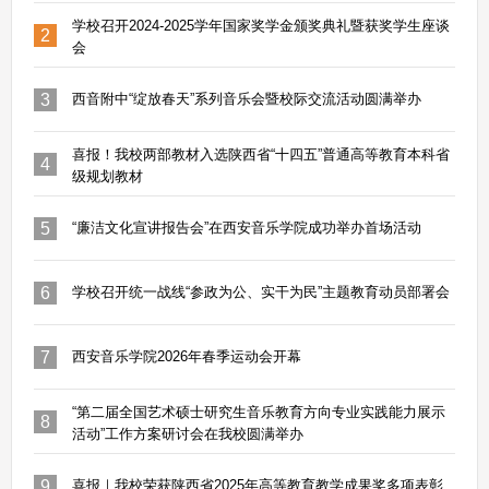
学校召开2024-2025学年国家奖学金颁奖典礼暨获奖学生座谈
2
会
3
西音附中“绽放春天”系列音乐会暨校际交流活动圆满举办
喜报！我校两部教材入选陕西省“十四五”普通高等教育本科省
4
级规划教材
5
“廉洁文化宣讲报告会”在西安音乐学院成功举办首场活动
6
学校召开统一战线“参政为公、实干为民”主题教育动员部署会
7
西安音乐学院2026年春季运动会开幕
“第二届全国艺术硕士研究生音乐教育方向专业实践能力展示
8
活动”工作方案研讨会在我校圆满举办
9
喜报｜我校荣获陕西省2025年高等教育教学成果奖多项表彰