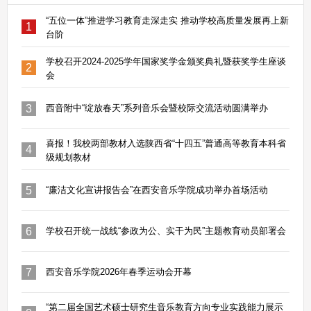
“五位一体”推进学习教育走深走实 推动学校高质量发展再上新
1
台阶
学校召开2024-2025学年国家奖学金颁奖典礼暨获奖学生座谈
2
会
3
西音附中“绽放春天”系列音乐会暨校际交流活动圆满举办
喜报！我校两部教材入选陕西省“十四五”普通高等教育本科省
4
级规划教材
5
“廉洁文化宣讲报告会”在西安音乐学院成功举办首场活动
6
学校召开统一战线“参政为公、实干为民”主题教育动员部署会
7
西安音乐学院2026年春季运动会开幕
“第二届全国艺术硕士研究生音乐教育方向专业实践能力展示