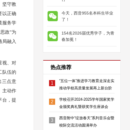
，坚守教
今天，西音955名本科生毕业
要以正确
了！
绩服务学
思政”为
154名2026届优秀学子，为青
春加冕！
格局融入
重视、对
热点推荐
工队伍的
“五位一体”推进学习教育走深走实
出三点意
1
推动学校高质量发展再上新台阶
，主动作
学校召开2024-2025学年国家奖学
平台，提
2
金颁奖典礼暨获奖学生座谈会
西音附中“绽放春天”系列音乐会暨
3
校际交流活动圆满举办