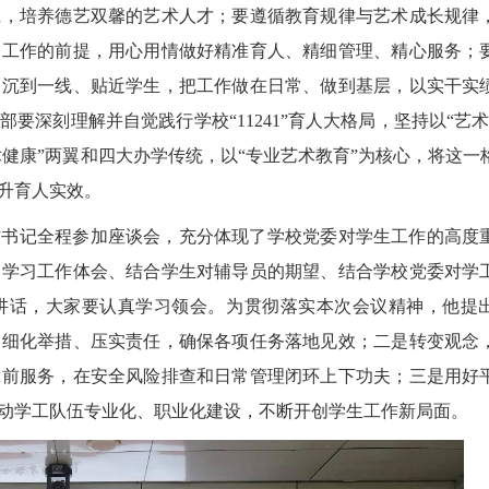
践，培养德艺双馨的艺术人才；要遵循教育规律与艺术成长规律
切工作的前提，用心用情做好精准育人、精细管理、精心服务；
部沉到一线、贴近学生，把工作做在日常、做到基层，以实干实
要深刻理解并自觉践行学校“11241”育人大格局，坚持以“艺术
术健康”两翼和四大办学传统，以“专业艺术教育”为核心，将这一
升育人实效。
杰书记全程参加座谈会，充分体现了学校党委对学生工作的高度
的学习工作体会、结合学生对辅导员的期望、结合学校党委对学
讲话，大家要认真学习领会。为贯彻落实本次会议精神，他提
间细化举措、压实责任，确保各项任务落地见效；二是转变观念
靠前服务，在安全风险排查和日常管理闭环上下功夫；三是用好
动学工队伍专业化、职业化建设，不断开创学生工作新局面。