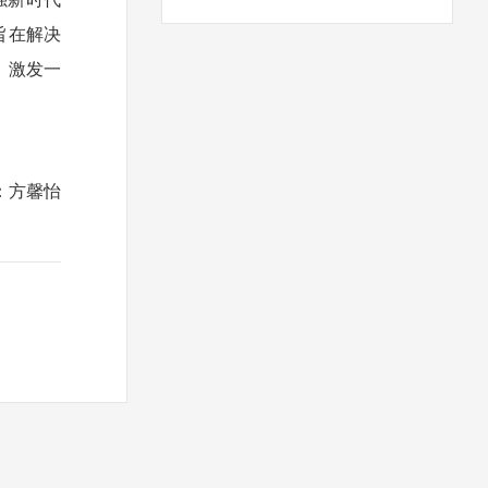
学院成功举行
旨在解决
、激发一
：
方馨怡