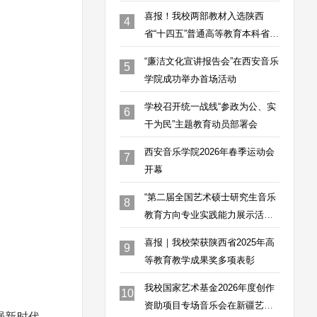
喜报！我校两部教材入选陕西
4
省“十四五”普通高等教育本科省级
规划教材
“廉洁文化宣讲报告会”在西安音乐
5
学院成功举办首场活动
学校召开统一战线“参政为公、实
6
干为民”主题教育动员部署会
西安音乐学院2026年春季运动会
7
开幕
“第二届全国艺术硕士研究生音乐
8
教育方向专业实践能力展示活
动”工作方案研讨会在我校圆满举
喜报｜我校荣获陕西省2025年高
9
办
等教育教学成果奖多项表彰
我校国家艺术基金2026年度创作
10
资助项目专场音乐会在新疆艺术
强新时代