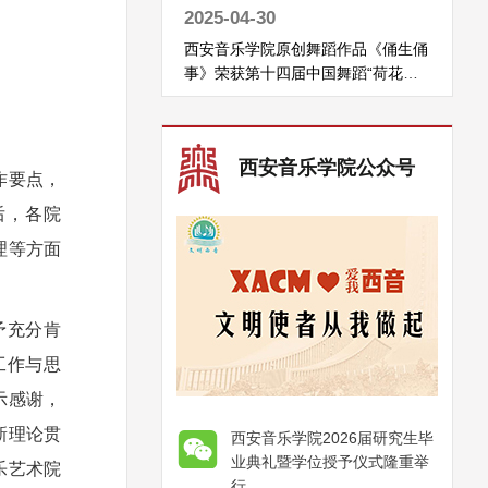
2025-04-30
西安音乐学院原创舞蹈作品《俑生俑
事》荣获第十四届中国舞蹈“荷花
奖”古典舞奖
西安音乐学院公众号
作要点，
后，各院
理等方面
予充分肯
工作与思
示感谢，
新理论贯
西安音乐学院2026届研究生毕
业典礼暨学位授予仪式隆重举
乐艺术院
行