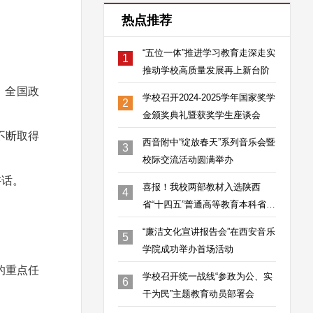
热点推荐
“五位一体”推进学习教育走深走实
1
；
推动学校高质量发展再上新台阶
、全国政
学校召开2024-2025学年国家奖学
2
金颁奖典礼暨获奖学生座谈会
不断取得
西音附中“绽放春天”系列音乐会暨
3
校际交流活动圆满举办
讲话。
喜报！我校两部教材入选陕西
4
省“十四五”普通高等教育本科省级
规划教材
“廉洁文化宣讲报告会”在西安音乐
5
学院成功举办首场活动
的重点任
学校召开统一战线“参政为公、实
6
干为民”主题教育动员部署会