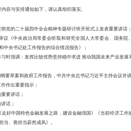
主要内容与安排通知如下，请认真组织落实。
贯彻党的二十届四中全会精神专题研讨班开班式上发表重要讲话
审议《中央政治局常委会听取和研究全国人大常委会、国务院
和中央书记处工作报告的综合情况报告》
；
学习时强调
：
发挥比较优势
坚持稳中求进
推动我国未来产业发展
划纲要草案和政府工作报告
，
中共中央总书记习近平主持会议
并
工作作出重要指示
；
的重要讲话；
的讲话
；
《走好中国特色金融发展之路，建设金融强国》《当前经济工作
担当、善担当蔚然成风》
。