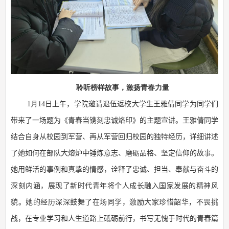
聆听榜样故事，激扬青春力量
1
月
14
日上午，学院邀请退伍返校大学生王雅倩同学为同学们
带来了一场题为《青春当镌刻忠诚烙印》的主题宣讲。王雅倩同学
结合自身从校园到军营、再从军营回归校园的独特经历，
详细
讲述
了她如何在部队大熔炉中锤炼意志、磨砺品格、坚定信仰的故事。
她用鲜活的事例和真挚的情感，诠释了忠诚、担当、奉献与奋斗的
深刻内涵，展现了新时代青年将个人成长融入国家发展的精神风
貌。她的经历深深鼓舞了在场同学，激励大家珍惜韶华，不畏挑
战，在专业学习和人生道路上砥砺前行，书写无愧于时代的青春篇