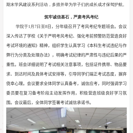
期末学风建设系列活动，多措并举为学子们的成长成才保驾护航。
筑牢诚信基石，严肃考风考纪
学院于
1
月
7
日至
8
日，分年级召开了考风考纪专题班会。会议
深入传达了学校《关于严明考风考纪、强化考前预警防范营造良好
考试环境的通知》精神，组织学生认真学习《本科生考试违纪与作
弊行为分类及处理办法》，明确考试纪律的严肃性与违纪后果的严
重性。班会详细说明了考试相关注意事项，包括证件携带、物品要
求、到达时间及具体考试安排等，引导同学们端正考试态度，摒弃
侥幸心理。会议要求全体同学认真备考，诚信应考，同时强调学习
委员要在复习备考阶段主动发挥作用，积极营造班级良好学习氛
围。
会议最后，全体同学签署考试诚信承诺书。