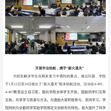
开展学业助航，携手“薪火通关”
为切实解决学生在期末复习中遇到的重点、难点问题，学院
于
1
月
12
日至
16
日推出了“薪火通关”期末助航活动。活动在
4-405
、
4-407
教室设立自习室，面向学院全体学生开放，鼓励同学们互帮
互助，共享学习资源与方法。为激励大家积极参与、坚持学习，学
院特别
为
全勤
同学
奖励学院限定文创帆布托特包，极大提升了同学