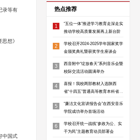
热点推荐
记录等有
“五位一体”推进学习教育走深走实
1
推动学校高质量发展再上新台阶
要思想》
学校召开2024-2025学年国家奖学
2
金颁奖典礼暨获奖学生座谈会
西音附中“绽放春天”系列音乐会暨
3
校际交流活动圆满举办
喜报！我校两部教材入选陕西
4
省“十四五”普通高等教育本科省级
规划教材
“廉洁文化宣讲报告会”在西安音乐
5
学院成功举办首场活动
学校召开统一战线“参政为公、实
6
干为民”主题教育动员部署会
好中国式