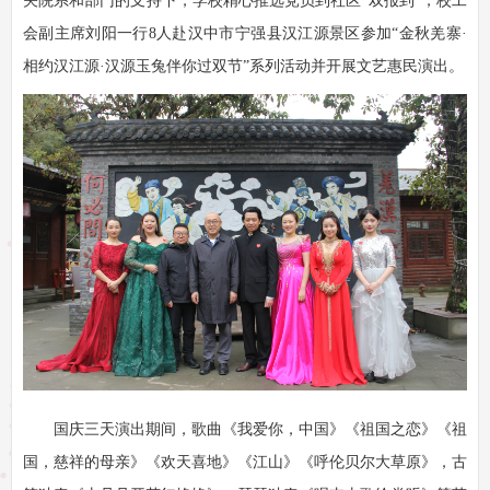
关院系和部门的支持下，学校精心推选党员到社区“双报到”，校工
会副主席刘阳一行8人赴汉中市宁强县汉江源景区参加“金秋羌寨·
相约汉江源·汉源玉兔伴你过双节”系列活动并开展文艺惠民演出。
国庆三天演出期间，歌曲《我爱你，中国》《祖国之恋》《祖
国，慈祥的母亲》《欢天喜地》《江山》《呼伦贝尔大草原》，古