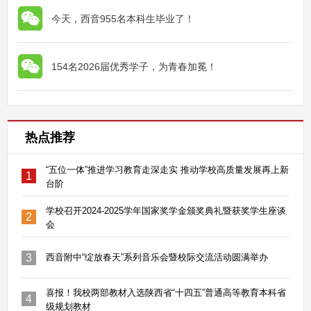
今天，西音955名本科生毕业了！
154名2026届优秀学子，为青春加冕！
热点推荐
“五位一体”推进学习教育走深走实 推动学校高质量发展再上新
1
台阶
学校召开2024-2025学年国家奖学金颁奖典礼暨获奖学生座谈
2
会
3
西音附中“绽放春天”系列音乐会暨校际交流活动圆满举办
喜报！我校两部教材入选陕西省“十四五”普通高等教育本科省
4
级规划教材